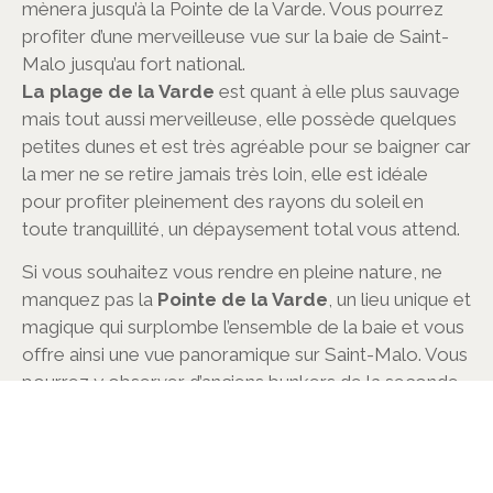
mènera jusqu’à la Pointe de la Varde. Vous pourrez
profiter d’une merveilleuse vue sur la baie de Saint-
Malo jusqu’au fort national.
La plage de la Varde
est quant à elle plus sauvage
mais tout aussi merveilleuse, elle possède quelques
petites dunes et est très agréable pour se baigner car
la mer ne se retire jamais très loin, elle est idéale
pour profiter pleinement des rayons du soleil en
toute tranquillité, un dépaysement total vous attend.
Si vous souhaitez vous rendre en pleine nature, ne
manquez pas la
Pointe de la Varde
, un lieu unique et
magique qui surplombe l’ensemble de la baie et vous
offre ainsi une vue panoramique sur Saint-Malo. Vous
pourrez y observer d’anciens bunkers de la seconde
guerre mondiale ainsi que l’île de Cézembre, située
juste en face.
Le
Havre de Rothéneuf
est un autre site naturel qui
abrite aujourd’hui des bateaux de plaisance. Cette