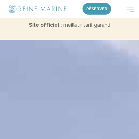
RÉSERVER
Bon plan du moment : jusqu’à – 15 %
sur votre séjour
ou court séjour !
Profitez-en !