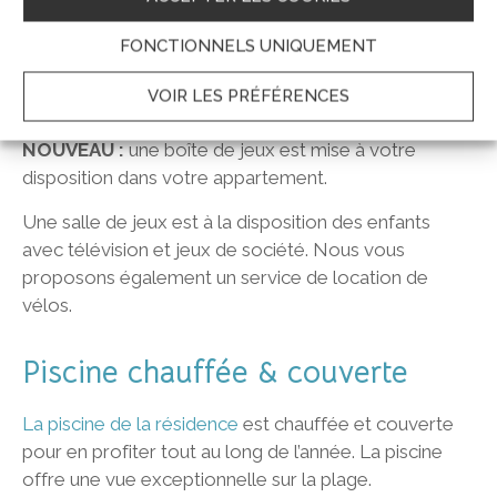
fonctionnels et peuvent accueillir
jusqu’à 6
FONCTIONNELS UNIQUEMENT
personnes
et pour les familles avec des jeunes
enfants, la résidence met à disposition du
matériel
VOIR LES PRÉFÉRENCES
bébé
sur demande.
NOUVEAU :
une boîte de jeux est mise à votre
disposition dans votre appartement.
Une salle de jeux est à la disposition des enfants
avec télévision et jeux de société. Nous vous
proposons également un service de location de
vélos.
Piscine chauffée & couverte
La piscine de la résidence
est chauffée et couverte
pour en profiter tout au long de l’année. La piscine
offre une vue exceptionnelle sur la plage.