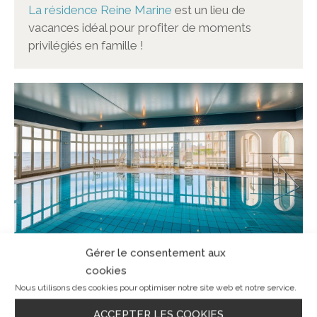
La résidence Reine Marine
est un lieu de
vacances idéal pour profiter de moments
privilégiés en famille !
Gérer le consentement aux
cookies
Appartements familiaux
Nous utilisons des cookies pour optimiser notre site web et notre service.
Les appartements de la Reine Marine
sont très
ACCEPTER LES COOKIES