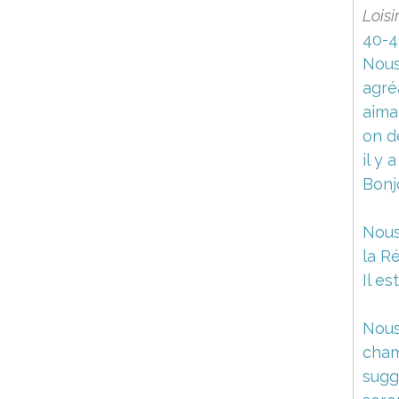
Loisi
40-4
Nous
agré
aima
on d
il y 
Bonj
Nous
la R
Il e
Nous
cham
sugg