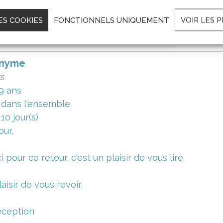
 plaisir pour un nouveau séjour,
ES COOKIES
FONCTIONNELS UNIQUEMENT
VOIR LES 
éception
nyme
rs
9 ans
 dans l'ensemble.
a 10 jour(s)
our,
 pour ce retour, c'est un plaisir de vous lire.
aisir de vous revoir,
éception