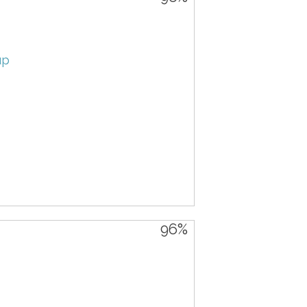
up
96%