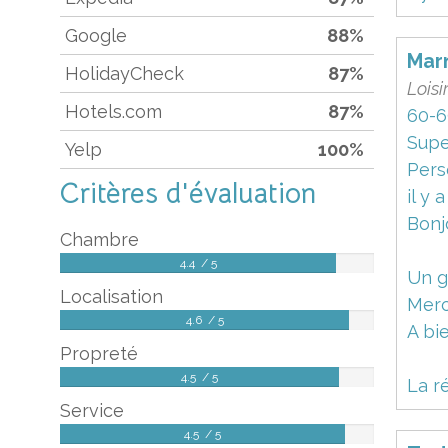
Google
88%
Mar
HolidayCheck
87%
Loisi
Hotels.com
87%
60-6
Supe
Yelp
100%
Pers
Critères d'évaluation
il y 
Bonj
Chambre
4.4 / 5
Un g
Localisation
Merc
4.6 / 5
A bi
Propreté
4.5 / 5
La r
Service
4.5 / 5