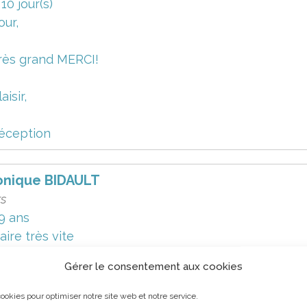
a 10 jour(s)
our,
rès grand MERCI!
aisir,
éception
onique BIDAULT
rs
9 ans
aire très vite
a 10 jour(s)
Gérer le consentement aux cookies
our,
ookies pour optimiser notre site web et notre service.