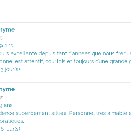
nyme
rs
9 ans
ours excellente depuis tant d’années que nous fréqu
onnel est attentif, courtois et toujours d’une grande 
 3 jour(s)
nyme
rs
9 ans
dence superbement situee. Personnel tres aimable e
pratiques.
a 6 jour(s)