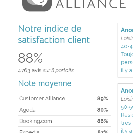
Notre indice de
Ano
satisfaction client
Loisi
40-4
88
%
Touj
pers
4763 avis
sur 8 portails
il y a
Note moyenne
Ano
Customer Alliance
89%
Loisi
50-5
Agoda
80%
Resi
Booking.com
86%
tres 
il y 
Expedia
87%