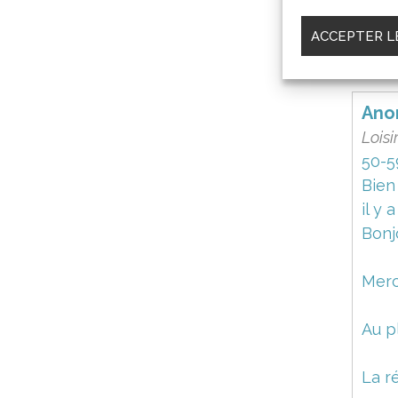
Avec
ACCEPTER L
La r
Ano
Loisi
50-5
Bien
il y 
Bonj
Merci
Au pl
La r