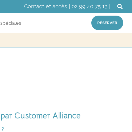
Contact et accès
|
02 99 40 75 13
|
 spéciales
RÉSERVER
par Customer Alliance
 ?