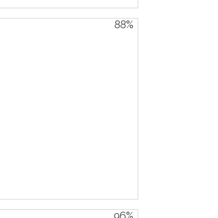
88%
96%