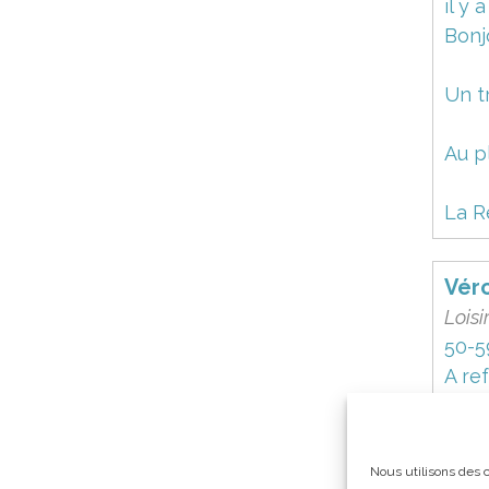
il y 
Bonj
Un t
Au pl
La R
Vér
Loisi
50-5
A ref
il y 
Bonj
Nous utilisons des c