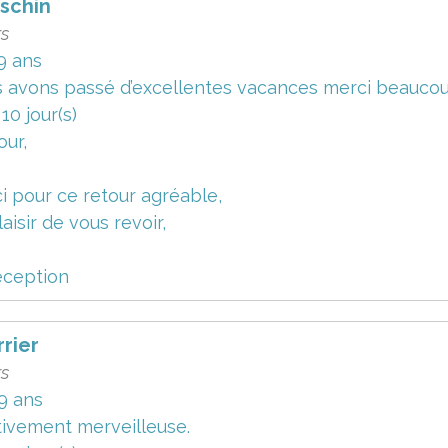
schin
rs
9 ans
 avons passé d’excellentes vacances merci beauco
a 10 jour(s)
our,
i pour ce retour agréable,
aisir de vous revoir,
éception
rier
rs
9 ans
tivement merveilleuse.