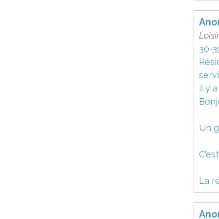
Ano
Loisi
30-3
Rési
serv
il y 
Bonj
Un g
C'es
La r
Ano