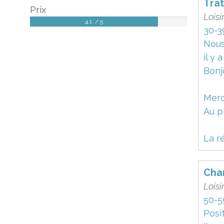
Trat
Prix
Loisi
4.1 / 5
30-3
Nous
il y 
Bonj
Merc
Au pl
La r
Char
Loisi
50-5
Posi